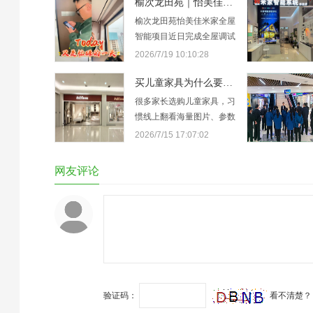
榆次龙田苑｜怡美佳米家全屋智能调试交付
榆次龙田苑怡美佳米家全屋
智能项目近日完成全屋调试
并交付使用。此次服务由米
2026/7/19 10:10:28
家全屋智能怡美佳店执行，
核心工作在于系统联动的稳
买儿童家具为什么要到门店看？ABC儿童家具怡美佳店告诉你
定性测试与场景逻辑优化。
很多家长选购儿童家具，习
技术人员依据龙田苑的实际
惯线上翻看海量图片、参数
户型结构，对全屋智能开
和评价，但图片再精美、介
2026/7/15 17:07:02
关、传感器、电动窗帘及中
绍再详细，也抵不过一次真
控设备进行了统一配置。通
实的线下体验。给孩子选家
网友评论
过解决信号覆盖…
具，安全、结实、舒适是核
心，这些关键细节，只有亲
临门店才能真切感知，这也
是本地家长选儿童家具优先
到店体验的核心原因。线上
图片存在角度…
验证码：
看不清楚？