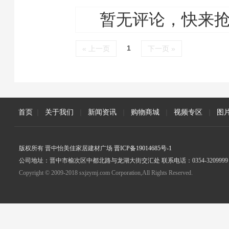
暂无评论，快来
1
« 上一页
下一页 »
首页
|
关于我们
|
新闻资讯
|
购物商城
|
视频专区
|
图
版权所有 晋中怡美佳家居建材广场
晋ICP备19014685号-1
公司地址：晋中市榆次区中都北路与龙湖大街交汇处 联系电话：0354-3209999
Copyright © 2009-2018 sxjzymj.com Corporation,All Rights Reserved.