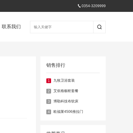
0354-3209999
联系我们
销售排行
九牧卫浴套装
1
艾依格橱柜套餐
2
博勒科技布软床
3
欧福莱4506推拉门
4