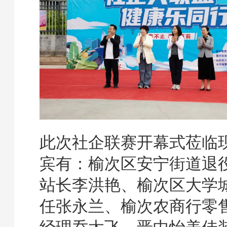
此次社企联赛开幕式莅临
宾有：榆次区安宁街道退
站长李洪艳、榆次区大学
任张永兰、榆次农商行零