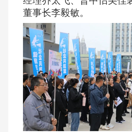
经理乔太飞、晋中怡美佳
董事长李毅敏。