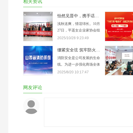
相关资讯
怡然见晋中，携手话发展：平遥女企业家协会走进晋中怡美佳
浅秋送爽，情谊绵长。10月
27日，平遥女企业家协会组
织20余位跨领域代表，赴晋
2025/10/28 9:23:49
中怡美佳装饰有限公司开展
参观交流活动。怡美佳总经
绷紧安全弦 筑牢防火墙—怡美佳组织开展《山西省消防条例》培训学习
理李毅敏热情接待并全程陪
消防安全是公司发展的生命
同，双方在轻松友好的氛围
线。为进一步强化商场全体
中分享经营经验、共话发展
员工的消防安全意识，提升
2025/8/20 10:17:47
方向。工作人员详细介绍了
应对火灾等突发情况的处置
怡美佳的发展历程、核心业
能力，8 月 11 日，晋中怡
网友评论
务板块及未来…
美佳组织开展了《山西省消
防条例》培训学习。商场领
导、安全岗位人员及业务骨
干参与了此次培训。培训紧
扣新修订的《山西省消防条
例》展开。培…