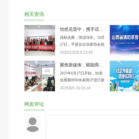
相关资讯
怡然见晋中，携手话发展：平遥女企业家协会走进晋中怡美佳
浅秋送爽，情谊绵长。10月
27日，平遥女企业家协会组
织20余位跨领域代表，赴晋
2025/10/28 9:23:49
中怡美佳装饰有限公司开展
参观交流活动。怡美佳总经
聚焦新媒体，赋能商户成长 | 怡美佳开展新媒体运营培训
理李毅敏热情接待并全程陪
2025年6月27日开始，怡美
同，双方在轻松友好的氛围
佳逐期对60余家商户进行新
中分享经营经验、共话发展
媒体运营培训，致力于培养
2025/8/5 16:28:10
方向。工作人员详细介绍了
家居建材门店的线上流量思
怡美佳的发展历程、核心业
维，带动门店运营各自账
网友评论
务板块及未来…
号，吸引商圈周边线上流量
到线下门店体验消费，最终
提高商场整体的线下客流。
账号运营培训培训期间，商
场聚焦60余家怡美佳商户开