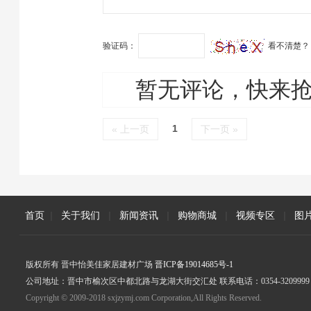
展新媒体赋能培…
验证码：
看不清楚？
暂无评论，快来
1
« 上一页
下一页 »
首页
|
关于我们
|
新闻资讯
|
购物商城
|
视频专区
|
图
版权所有 晋中怡美佳家居建材广场
晋ICP备19014685号-1
公司地址：晋中市榆次区中都北路与龙湖大街交汇处 联系电话：0354-3209999
Copyright © 2009-2018 sxjzymj.com Corporation,All Rights Reserved.